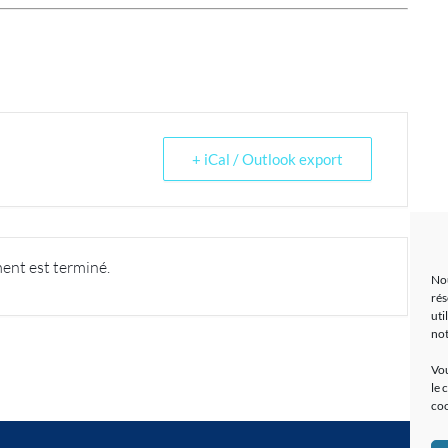
+ iCal / Outlook export
ent est terminé.
Nou
rés
uti
no
Vou
le 
coo