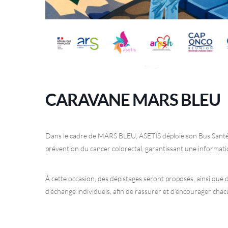
CARAVANE MARS BLEU
Dans le cadre de MARS BLEU, ASETIS déploie son Bus Santé
prévention du cancer colorectal, garantissant une informatio
À cette occasion, des dépistages seront proposés, ainsi que
d’échange individuels, afin de rassurer et d’encourager chacu