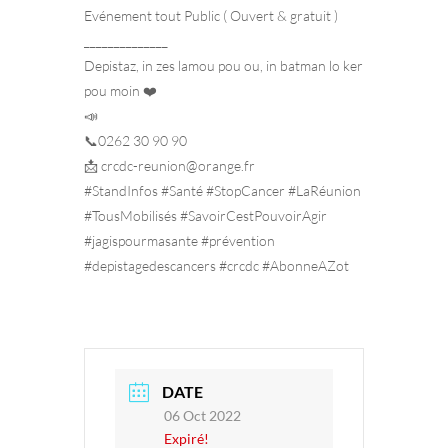
Evénement tout Public ( Ouvert & gratuit )
______________
Depistaz, in zes lamou pou ou, in batman lo ker
pou moin ❤️
📣
📞0262 30 90 90
📩 crcdc-reunion@orange.fr
#StandInfos #Santé #StopCancer #LaRéunion
#TousMobilisés #SavoirCestPouvoirAgir
#jagispourmasante #prévention
#depistagedescancers #crcdc #AbonneAZot
DATE
06 Oct 2022
Expiré!