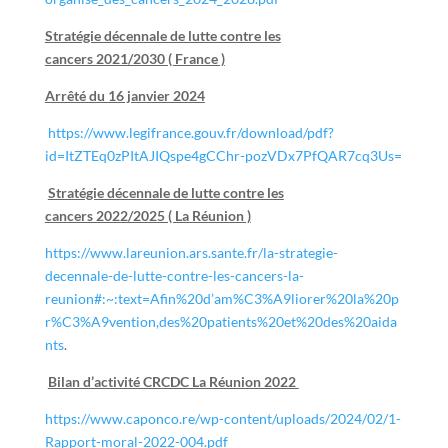
Stratégie décennale de lutte contre les
cancers 2021/2030 ( France )
Arrêté du 16 janvier 2024
https://www.legifrance.gouv.fr/download/pdf?
id=ItZTEq0zPItAJIQspe4gCChr-pozVDx7PfQAR7cq3Us=
Stratégie décennale de lutte contre les
cancers 2022/2025 ( La Réunion )
https://www.lareunion.ars.sante.fr/la-strategie-
decennale-de-lutte-contre-les-cancers-la-
reunion#:~:text=Afin%20d’am%C3%A9liorer%20la%20p
r%C3%A9vention,des%20patients%20et%20des%20aida
nts
.
Bilan d’activité CRCDC La Réunion 2022
https://www.caponco.re/wp-content/uploads/2024/02/1-
Rapport-moral-2022-004.pdf