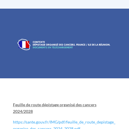
Feuille de route dépistage organisé des cancers
2024/2028
https://sante.gouv.fr/IMG/pdf/feuille_de_route_depistage_
organise_des_cancers_2024_2028.pdf